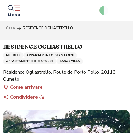
Aller
au
contenu
principal
Casa
RESIDENCE OGLIASTRELLO
Ricer
RESIDENCE OGLIASTRELLO
MEUBLÉS
APPARTAMENTO DI 2 STANZE
APPARTAMENTO DI 3 STANZE
CASA / VILLA
Résidence Ogliastrello, Route de Porto Pollo, 20113
Olmeto
Come arrivare
Ajouter aux favoris
Condividere