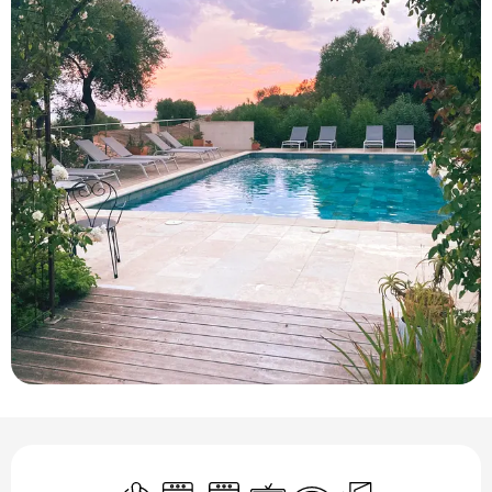
Orari e contatti
Aria condizionata
Lavatrice
Lavastoviglie
Televisione
Wi-Fi
Ingresso indipenden