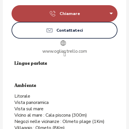
Chiamare
Contattateci
www.ogliastrello.com
Lingue parlate
Lingue parlate
Ambiente
Ambiente
Litorale
Vista panoramica
Vista sul mare
Vicino al mare :
Cala piscona
(300m)
Negozi nelle vicinanze :
Olmeto plage
(1Km)
Villaggio :
Olmeto
(8Km)