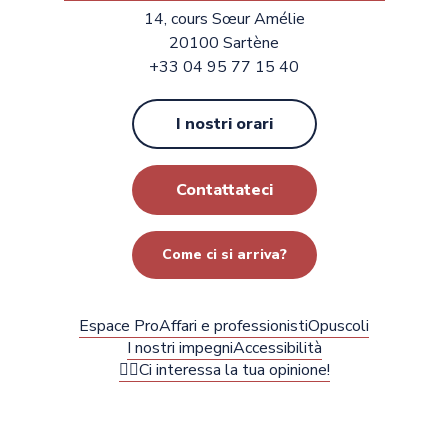
14, cours Sœur Amélie
20100 Sartène
+33 04 95 77 15 40
I nostri orari
Contattateci
Come ci si arriva?
Espace Pro
Affari e professionisti
Opuscoli
I nostri impegni
Accessibilità
✍🏻Ci interessa la tua opinione!