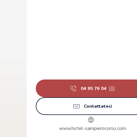
04 95 76 04
▒▒
Contattateci
www.hotel-sampierocorso.com