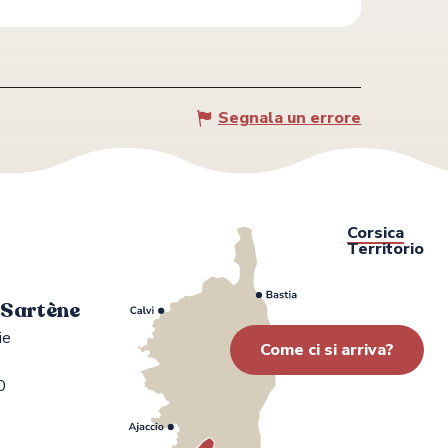
Segnala un errore
Corsica
Territorio
i Sartène
ie
Come ci si arriva?
0