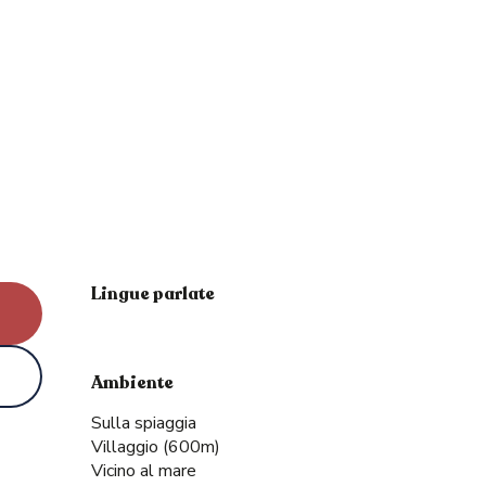
Lingue parlate
Lingue parlate
Ambiente
Ambiente
Sulla spiaggia
Villaggio
(600m)
Vicino al mare