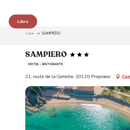
Aller
au
contenu
Libro
principal
Casa
SAMPIERO
SAMPIERO
HOTEL - RISTORANTE
21, route de la Corniche, 20110 Propriano
Com
à