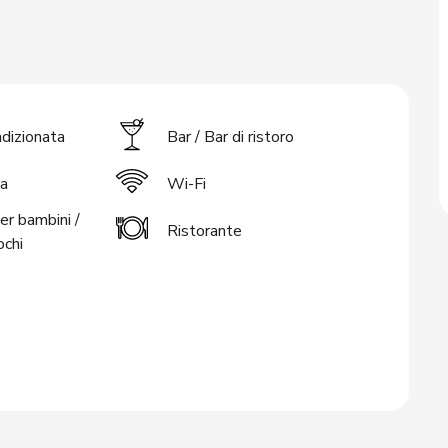
ndizionata
Bar / Bar di ristoro
a
Wi-Fi
er bambini /
Ristorante
ochi