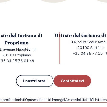
icio del Turismo di
Ufficio del turismo d
Propriano
14, cours Sœur Amél
20100 Sartène
1, avenue Napoléon III
+33 04 95 77 15 4
20110 Propriano
+33 04 95 76 01 49
I nostri orari
Contattateci
 e professionisti
Opuscoli
I nostri impegni
Accessibilità
✍🏻Ci interes