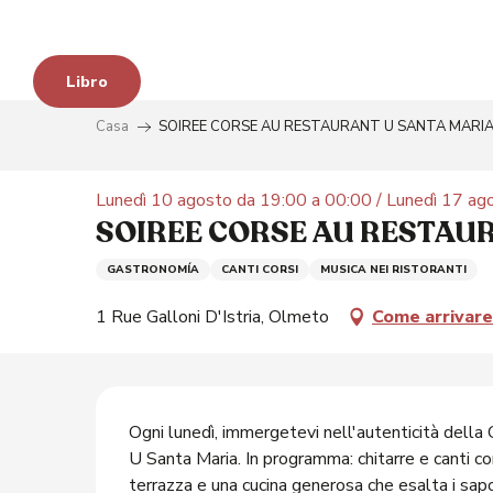
Aller
au
contenu
Libro
principal
Casa
SOIREE CORSE AU RESTAURANT U SANTA MARI
Lunedì 10 agosto da 19:00 a 00:00 / Lunedì 17 agos
SOIREE CORSE AU RESTAU
GASTRONOMÍA
CANTI CORSI
MUSICA NEI RISTORANTI
1 Rue Galloni D'Istria, Olmeto
Come arrivare
Descrizione
à
Ogni lunedì, immergetevi nell'autenticità della 
U Santa Maria. In programma: chitarre e canti co
terrazza e una cucina generosa che esalta i sapori