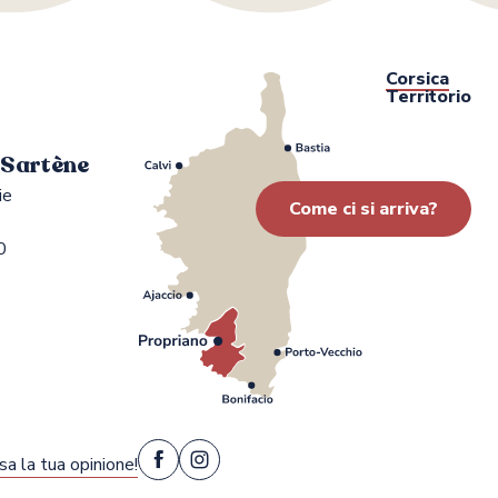
Corsica
Territorio
i Sartène
ie
Come ci si arriva?
0
sa la tua opinione!