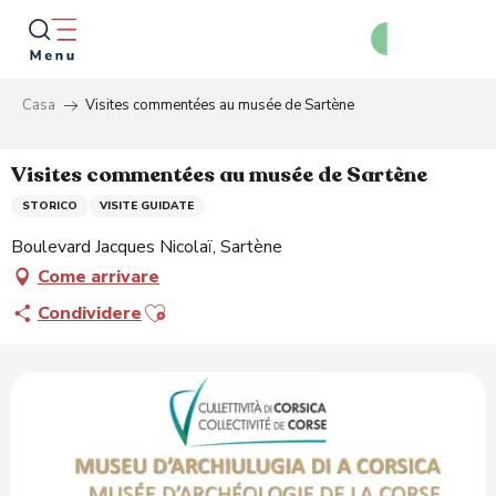
Aller
au
contenu
principal
Casa
Visites commentées au musée de Sartène
Ricer
Visites commentées au musée de Sartène
STORICO
VISITE GUIDATE
Boulevard Jacques Nicolaï, Sartène
Come arrivare
Ajouter aux favoris
Condividere