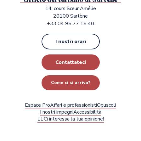
14, cours Sœur Amélie
20100 Sartène
+33 04 95 77 15 40
I nostri orari
Contattateci
Come ci si arriva?
Espace Pro
Affari e professionisti
Opuscoli
I nostri impegni
Accessibilità
✍🏻Ci interessa la tua opinione!