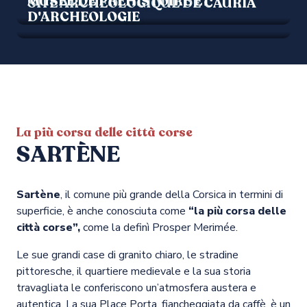
MUSEE DE PREHISTOIRE ET
SITE ARCHEOLOGIQUE DE CAURIA
D'ARCHEOLOGIE
La più corsa delle città corse
SARTÈNE
Sartène
, il comune più grande della Corsica in termini di
superficie, è anche conosciuta come
“la più corsa delle
città corse”,
come la definì Prosper Merimée.
Le sue grandi case di granito chiaro, le stradine
pittoresche, il quartiere medievale e la sua storia
travagliata le conferiscono un’atmosfera austera e
autentica. La sua Place Porta, fiancheggiata da caffè, è un