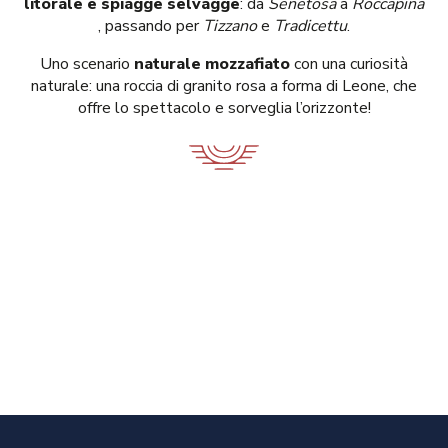
litorale e spiagge selvagge
: da
Senetosa
a
Roccapina
, passando per
Tizzano
e
Tradicettu
.
Uno scenario
naturale mozzafiato
con una curiosità
naturale: una roccia di granito rosa a forma di Leone, che
offre lo spettacolo e sorveglia l’orizzonte!
Leone di Roccapina