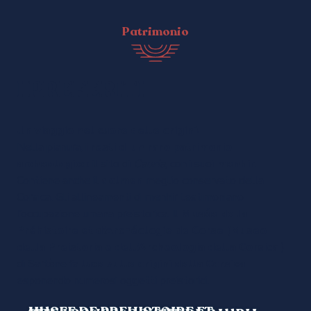
Patrimonio
I PREFERITI
Un viaggio nel cuore delle origini!
Nella pianura, i
resti di un raro patrimonio
archeologico
: il sito di
Cauria
, con i suoi
menhir
.
Contiene anche il
dolmen
meglio conservato della
Corsica. Gli allineamenti di menhir testimoniano
l’occupazione umana preistorica. Il
Musée de la
Préhistoire et d’Archéologie de Corse (Museo
della Preistoria e dell’Archeologia della Corsica
)
di Sartène fa
luce sulle origini della Corsica
esponendo numerosi oggetti preistorici.