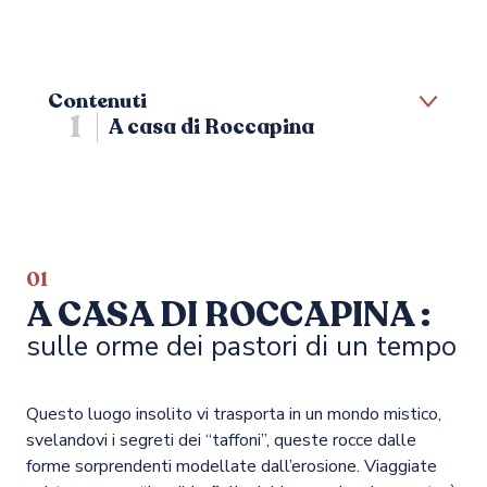
Contenuti
1
A casa di Roccapina
Museo di Preistoria e
2
Archeologia di Sartène
3
01
Filitosa
A CASA DI ROCCAPINA :
sulle orme dei pastori di un tempo
Questo luogo insolito vi trasporta in un mondo mistico,
svelandovi i segreti dei “taffoni”, queste rocce dalle
forme sorprendenti modellate dall’erosione. Viaggiate