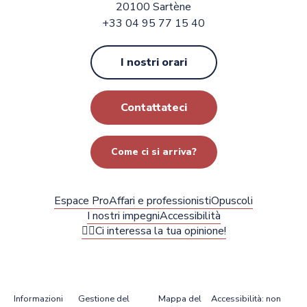
20100 Sartène
+33 04 95 77 15 40
I nostri orari
Contattateci
Come ci si arriva?
Espace Pro
Affari e professionisti
Opuscoli
I nostri impegni
Accessibilità
✍🏻Ci interessa la tua opinione!
Informazioni
Gestione del
Mappa del
Accessibilità: non