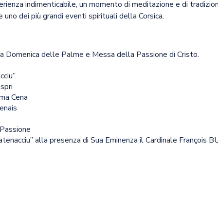
rienza indimenticabile, un momento di meditazione e di tradizion
uno dei più grandi eventi spirituali della Corsica.
a Domenica delle Palme e Messa della Passione di Cristo.
ciu”.
spri
tima Cena
tenais
 Passione
atenacciu” alla presenza di Sua Eminenza il Cardinale François B