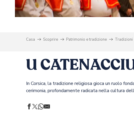
O
Casa
Scoprire
Patrimonio e tradizione
Tradizioni 
U CATENACCIU
In Corsica, la tradizione religiosa gioca un ruolo f
cerimonia, profondamente radicata nella cultura dell’i