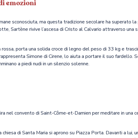
 di emozioni
rimane sconosciuta, ma questa tradizione secolare ha superato la 
tte, Sartène rivive l’ascesa di Cristo al Calvario attraverso una 
 rossa, porta una solida croce di legno del peso di 33 kg e trasc
 rappresenta Simone di Cirene, lo aiuta a portare il suo fardello.
amminano a piedi nudi in un silenzio solenne.
itira nel convento di Saint-Côme-et-Damien per meditare in una cel
 chiesa di Santa Maria si aprono su Piazza Porta. Davanti a lui, u