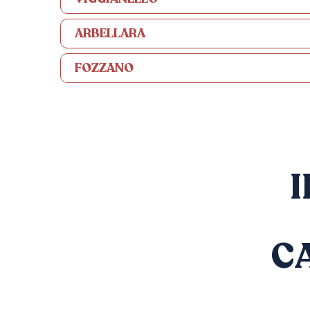
ARBELLARA
FOZZANO
C