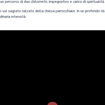
 un percorso di due chilometri, impegnativo e carico di spiritualità.
o sul sagrato rialzato della chiesa parrocchiale. In un profondo si
inaria intensità.