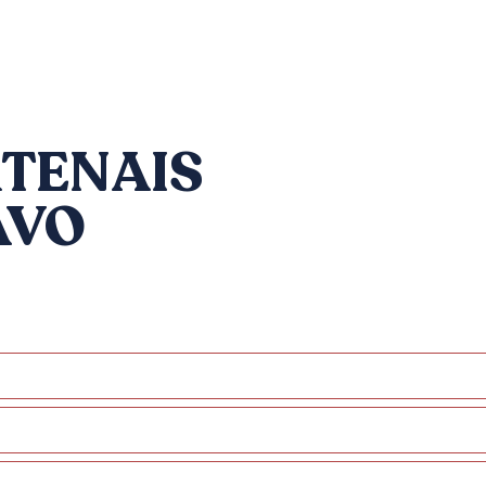
I
RTENAIS
AVO