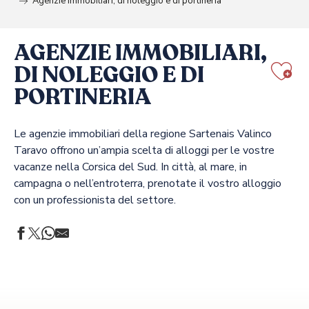
Agenzie immobiliari, di noleggio e di portineria
AGENZIE IMMOBILIARI,
DI NOLEGGIO E DI
Aj
PORTINERIA
Le agenzie immobiliari della regione Sartenais Valinco
Taravo offrono un’ampia scelta di alloggi per le vostre
vacanze nella Corsica del Sud. In città, al mare, in
campagna o nell’entroterra, prenotate il vostro alloggio
con un professionista del settore.
COTI IMMOBILIER
EVIDENCE CONCIERGERIE
OLI'CONCIERGERIE