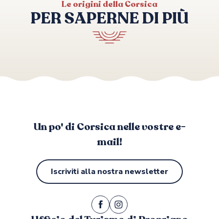
Le origini della Corsica
U MANCINU - APPARTEMENT N°9
PER SAPERNE DI PIÙ
RESIDENCE CASA REGINA
ENTRE TERRE ET MER
V BY ONYX
LES ALOÈS
Campeggi
VILLA LES BOUGAINVILLIERS
Un po' di Corsica nelle vostre e-
mail!
Iscriviti alla nostra newsletter