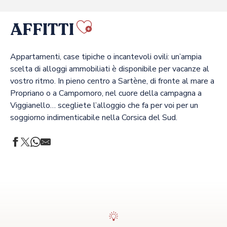
AFFITTI
Ajouter aux f
Appartamenti, case tipiche o incantevoli ovili: un’ampia
scelta di alloggi ammobiliati è disponibile per vacanze al
vostro ritmo. In pieno centro a Sartène, di fronte al mare a
Propriano o a Campomoro, nel cuore della campagna a
Viggianello… scegliete l’alloggio che fa per voi per un
soggiorno indimenticabile nella Corsica del Sud.
DOMAINE A VIGNA
U MULINU CASANELLI
CÔTÉ PLAGE
VILLA TIZZANO
U FIORE
DOMAINE PELONE