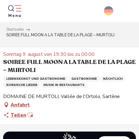
Aller
au
contenu
principal
Startseite
Suche
SOIREE FULL MOON A LA TABLE DE LA PLAGE – MURTOLI
Sonntag 9. august von 19:30 bis zu 00:00
SOIREE FULL MOON A LA TABLE DE LA PLAGE
– MURTOLI
LEBENSKUNST UND GASTRONOMIE
GASTRONOMIE
NÄCHTLICH
KORSISCHE LIEDER
MUSIK IN RESTAURANTS
DOMAINE DE MURTOLI, Vallée de l'Ortolo, Sartène
Anfahrt
Ajouter aux favoris
Teilen