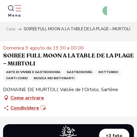
Aller
au
contenu
principal
Casa
SOIREE FULL MOON A LA TABLE DE LA PLAGE – MURTOLI
Ricer
Domenica 9 agosto da 19:30 a 00:00
SOIREE FULL MOON A LA TABLE DE LA PLAGE
– MURTOLI
ARTE DI VIVERE E GASTRONOMIA
GASTRONOMÍA
NOTTURNO
CANTI CORSI
MUSICA NEI RISTORANTI
DOMAINE DE MURTOLI, Vallée de l'Ortolo, Sartène
Come arrivare
Ajouter aux favoris
Condividere
+3 foto