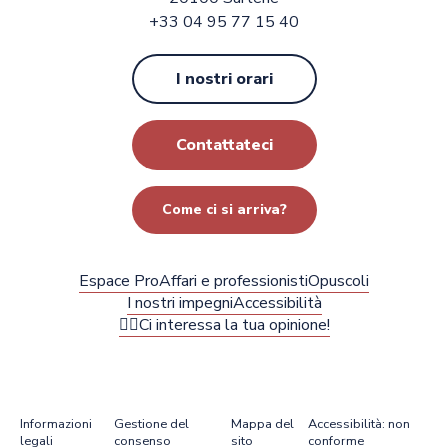
+33 04 95 77 15 40
I nostri orari
Contattateci
Come ci si arriva?
Espace Pro
Affari e professionisti
Opuscoli
I nostri impegni
Accessibilità
✍🏻Ci interessa la tua opinione!
Informazioni
Gestione del
Mappa del
Accessibilità: non
legali
consenso
sito
conforme