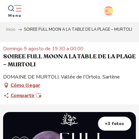
Aller
au
contenu
principal
Inicio
SOIREE FULL MOON A LA TABLE DE LA PLAGE – MURTOLI
Busca
Domingo 9 agosto de 19:30 a 00:00
SOIREE FULL MOON A LA TABLE DE LA PLAGE
– MURTOLI
DOMAINE DE MURTOLI, Vallée de l'Ortolo, Sartène
Cómo llegar
Ajouter aux favoris
Compartir
+3 fotos