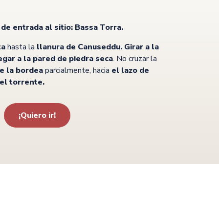
de entrada al sitio: Bassa Torra.
ta
hasta la
llanura de Canuseddu. Girar a la
egar a la pared de piedra seca
. No cruzar la
ue la bordea
parcialmente, hacia
el lazo de
l torrente.
¡Quiero ir!