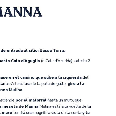
MANNA
de entrada al sitio: Bassa Torra.
hasta Cala d’Aguglia
(o Cala d’Acudda), calcula 2
se en el camino que sube a la izquierda
del
ante. A la altura de la pata de gallo,
gire a la
anna Mulina
.
asciende
por el matorral
hasta un muro, que
a meseta de Manna
Mulina está a la vuelta de la
l muro
tendrá una magnífica vista de la costa
y la