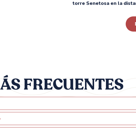
torre Senetosa en la dista
ÁS FRECUENTES
o