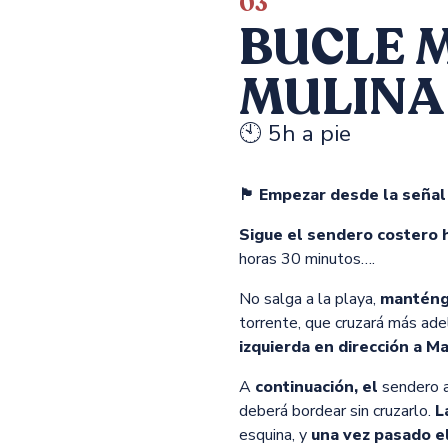
03
BUCLE 
a la bahía, la Torre de
MULINA
o
llama la atención
🕙 5h a pie
ista impresionante
Declarada
histórico,
torre
🏴 Empezar desde la señal 
paseo ineludible
Sigue el sendero costero 
horas 30 minutos….
No salga a la playa,
manténga
torrente, que cruzará más adel
izquierda en dirección a M
A
continuación, el
sendero 
deberá bordear sin cruzarlo.
L
esquina, y
una vez pasado e