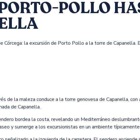
 PORTO-POLLO HA
ELLA
Córcega: la excursión de Porto Pollo a la torre de Capanella. Es
vés de la maleza conduce a la torre genovesa de Capanella, con a
enada de Capanella.
sendero bordea la costa, revelando un Mediterráneo deslumbrante
paseo y sumerge a los excursionistas en un ambiente típicamente
o señalizado a la izquierda de la carretera. El sendero asciende