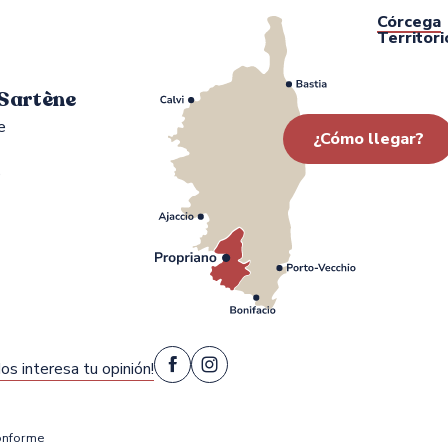
Córcega
Territori
 Sartène
e
¿Cómo llegar?
0
os interesa tu opinión!
conforme