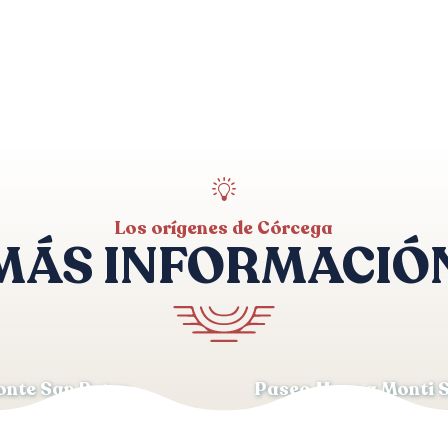
Los orígenes de Córcega
MÁS INFORMACIÓ
nte San Petru
Paseo Mare a Monti 