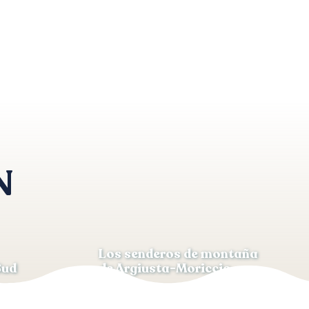
N
Los senderos de montaña
Sud
de Argiusta-Moriccio