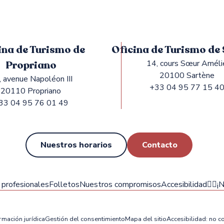
ina de Turismo de
Oficina de Turismo de
Propriano
14, cours Sœur Améli
20100 Sartène
, avenue Napoléon III
+33 04 95 77 15 4
20110 Propriano
33 04 95 76 01 49
Nuestros horarios
Contacto
profesionales
Folletos
Nuestros compromisos
Accesibilidad
✍🏻¡N
rmación jurídica
Gestión del consentimiento
Mapa del sitio
Accesibilidad: no 