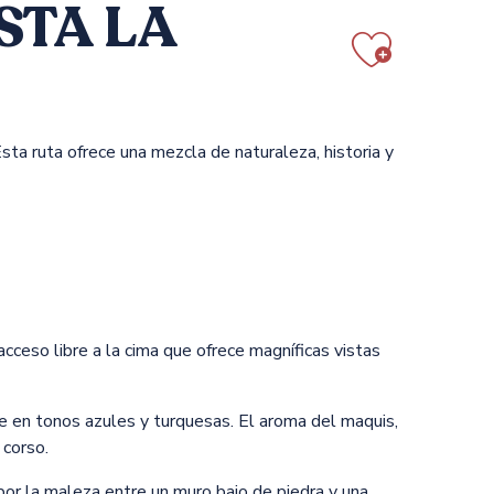
STA LA
Ajout
ta ruta ofrece una mezcla de naturaleza, historia y
cceso libre a la cima que ofrece magníficas vistas
 en tonos azules y turquesas. El aroma del maquis,
 corso.
 por la maleza entre un muro bajo de piedra y una