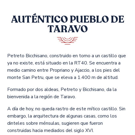
Puente de Abrà
AUTÉNTICO PUEBLO DE
Terrenos agrícolas
TARAVO
Escapadas y actividades
gastronómicas
Petreto Bicchisano, construido en torno a un castillo que
ya no existe, está situado en la RT40. Se encuentra a
medio camino entre Propriano y Ajaccio, a los pies del
monte San Petru, que se eleva a 1.400 m de altitud.
Formado por dos aldeas, Petreto y Bicchisano, da la
bienvenida a la región de Taravo.
A día de hoy, no queda rastro de este mítico castillo. Sin
embargo, la arquitectura de algunas casas, como los
dinteles sobre ménsulas, sugieren que fueron
construidas hacia mediados del siglo XVI.