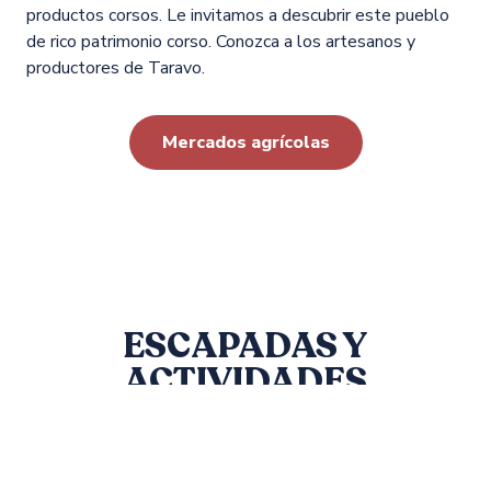
productos corsos. Le invitamos a descubrir este pueblo
de rico patrimonio corso. Conozca a los artesanos y
productores de Taravo.
Mercados agrícolas
ESCAPADAS Y
ACTIVIDADES
GASTRONÓMICAS
Tiempo
Voir les favoris
Alojamiento