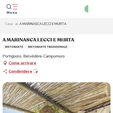
Aller
au
contenu
principal
Casa
A MARINASCA LECCI E MURTA
Ricer
A MARINASCA LECCI E MURTA
RISTORANTE
RISTORANTE TRADIZIONALE
Portigliolo, Belvédère-Campomoro
Come arrivare
Ajouter aux favoris
Condividere