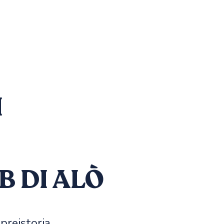
I
B DI ALÒ
preistoria