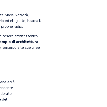
ta Maria Natività,
io ed elegante, incarna il
proprie radici.
ro tesoro architettonico:
empio di architettura
le romanico e le sue linee
rtene ed è
bondante
o dorato
e del