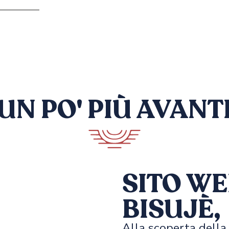
UN PO' PIÙ AVANT
SITO WE
BISUJÈ,
Alla scoperta della 