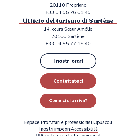
20110 Propriano
+33 04 95 76 01 49
Ufficio del turismo di Sartène
14, cours Sœur Amélie
20100 Sartène
+33 04 95 77 15 40
I nostri orari
Contattateci
Come ci si arriva?
Espace Pro
Affari e professionisti
Opuscoli
I nostri impegni
Accessibilità
✍🏻Ci interessa la tua opinione!