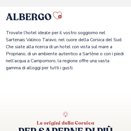
ALBERGO
Ajouter aux
Trovate l’hotel ideale per il vostro soggiorno nel
Sartenais Valinco Taravo, nel cuore della Corsica del Sud.
Che siate alla ricerca di un hotel con vista sul mare a
Propriano, di un ambiente autentico a Sartène o con i piedi
nell’acqua a Campomoro, la regione offre una vasta
gamma di alloggi per tutti i gusti.
A'MARE CORSICA
DOMAINE DE MURTOLI
HOSTELLERIE DU MOULIN DES OLIVIERS
A MANDRIA DI MURTOLI
MARINCA & SPA
HÔTEL DE LA FERME DE MURTOLI
Le origini della Corsica
CASA C HOTEL & SPA