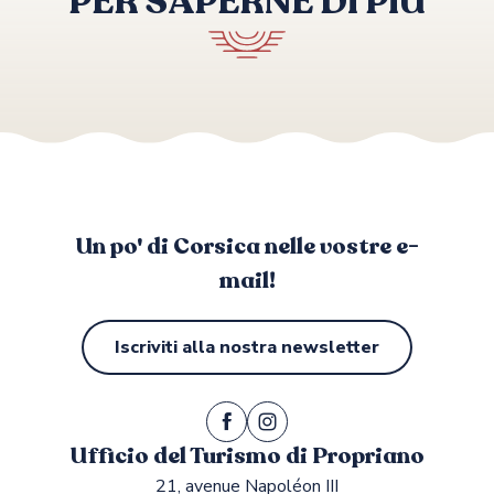
PER SAPERNE DI PIÙ
LE HAMEAU DE SAPARALE
LE GOLFE
BARTACCIA
A STRETTA
Campeggi
SAMPIERO
Un po' di Corsica nelle vostre e-
mail!
Iscriviti alla nostra newsletter
Ufficio del Turismo di Propriano
21, avenue Napoléon III