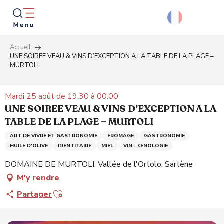
Aller
au
contenu
principal
Accueil
Reche
UNE SOIREE VEAU & VINS D’EXCEPTION A LA TABLE DE LA PLAGE –
MURTOLI
Mardi 25 août de 19:30 à 00:00
UNE SOIREE VEAU & VINS D’EXCEPTION A LA
TABLE DE LA PLAGE – MURTOLI
ART DE VIVRE ET GASTRONOMIE
FROMAGE
GASTRONOMIE
HUILE D'OLIVE
IDENTITAIRE
MIEL
VIN - ŒNOLOGIE
DOMAINE DE MURTOLI, Vallée de l'Ortolo, Sartène
M'y rendre
Ajouter aux favoris
Partager