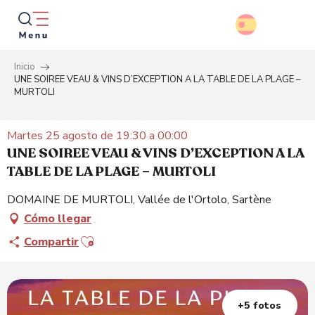
Aller
au
contenu
principal
Inicio
Busca
UNE SOIREE VEAU & VINS D’EXCEPTION A LA TABLE DE LA PLAGE –
MURTOLI
Martes 25 agosto de 19:30 a 00:00
UNE SOIREE VEAU & VINS D’EXCEPTION A LA
TABLE DE LA PLAGE – MURTOLI
DOMAINE DE MURTOLI, Vallée de l'Ortolo, Sartène
Cómo llegar
Ajouter aux favoris
Compartir
+5 fotos