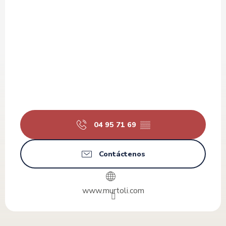
04 95 71 69
▒▒
Contáctenos
www.murtoli.com